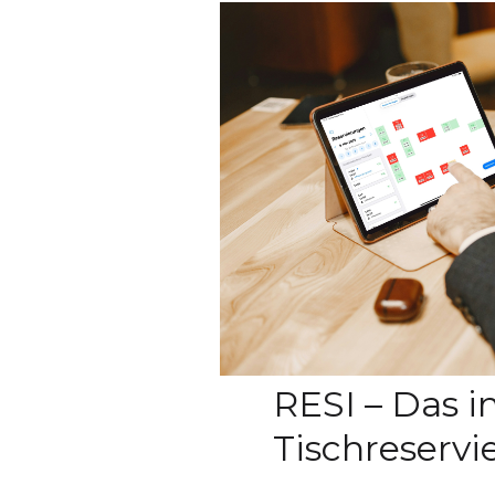
RESI – Das i
Tischreserv