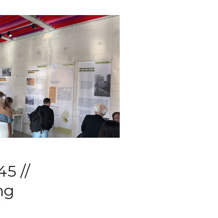
5 //
ng