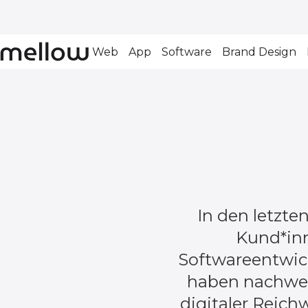
Web
App
Software
Brand Design
In den letzte
Kund*inn
Softwareentwick
haben nachwei
digitaler Reich