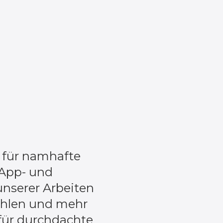
e für namhafte
 App- und
unserer Arbeiten
ahlen und mehr
 für durchdachte